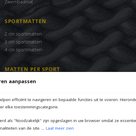
Zwembadmat
SPORTMATTEN
2 cm sportmatten
3 cm sportmatten
4 cm sportmatten
MATTEN PER SPORT
en aanpassen
Aikido sportmat
Crossfit sportmat
Gladiator sportmat
lpen efficiënt te navigeren en bepaalde functies uit te voeren. Hieronde
Jiu Jitsu sportmat
der elke toestemmingscategorie.
Judo sportmat
eerd als "Noodzakelijk" zijn opgeslagen in uw browser omdat ze essentiee
Karate sportmat
liteiten van de site. ...
Laat meer zien
Kung Fu sportmat