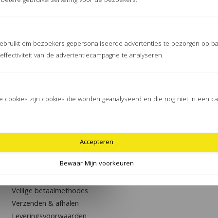
n betere gebruikerservaring voor de bezoekers.
OVER JEBIMEX
ebruikt om bezoekers gepersonaliseerde advertenties te bezorgen op ba
ffectiviteit van de advertentiecampagne te analyseren.
Jebimex is marktleider op het gebied van
puzzelmatten in Nederland en België: stalmatten,
sportmatten en speelmatten.
 cookies zijn cookies die worden geanalyseerd en die nog niet in een cat
BETAALMETHODEN
Accepteren
Bewaar Mijn voorkeuren
KLANTENSERVICE
Veilige betaalmethodes
Verzenden & afhalen
Leveringsvoorwaarden