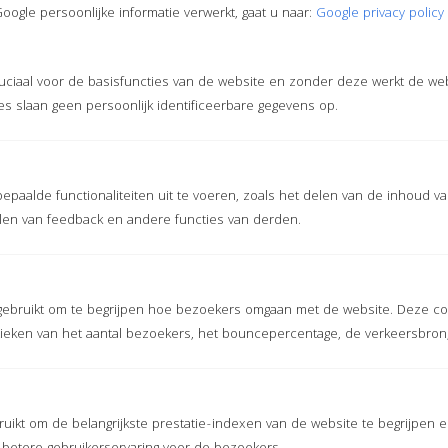
MMA sportmat
ogle persoonlijke informatie verwerkt, gaat u naar:
Google privacy policy
Taekwondo sportmat
ruciaal voor de basisfuncties van de website en zonder deze werkt de we
s slaan geen persoonlijk identificeerbare gegevens op.
Advies nodig?
epaalde functionaliteiten uit te voeren, zoals het delen van de inhoud v
len van feedback en andere functies van derden.
Advies over onze sportmatten of bent u op zoek naar grote
aantallen?
gebruikt om te begrijpen hoe bezoekers omgaan met de website. Deze co
Bel ons via
316 464 414 16
of vraag een offerte aan
stieken van het aantal bezoekers, het bouncepercentage, de verkeersbron
OFFERTE
uikt om de belangrijkste prestatie-indexen van de website te begrijpen e