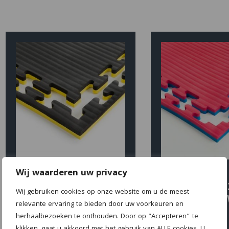
Wij waarderen uw privacy
SPORTMAT
SPORTMAT
GLADIATOR 2 CM
GLADIATOR 
Wij gebruiken cookies op onze website om u de meest
GEEL/ZWART
ROOD/BLA
relevante ervaring te bieden door uw voorkeuren en
herhaalbezoeken te onthouden. Door op “Accepteren” te
€
23.75
€
23.75