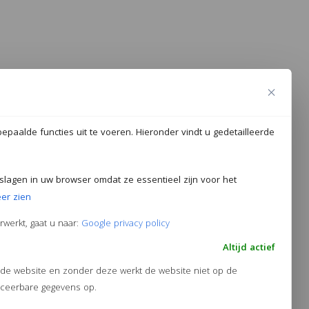
epaalde functies uit te voeren. Hieronder vindt u gedetailleerde
eslagen in uw browser omdat ze essentieel zijn voor het
er zien
werkt, gaat u naar:
Google privacy policy
Altijd actief
n de website en zonder deze werkt de website niet op de
iceerbare gegevens op.