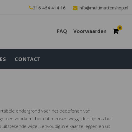
316 464 414 16
info@multimattenshop.nl
0
FAQ
Voorwaarden
ES
CONTACT
ortabele ondergrond voor het beoefenen van
grip en voorkomt het dat mensen wegglijden tijdens het
itstekende wijze. Eenvoudig in elkaar te leggen en uit