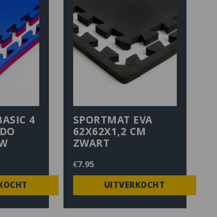
ASIC 4
SPORTMAT EVA
UDO
62X62X1,2 CM
UW
ZWART
€
7.95
KOCHT
UITVERKOCHT