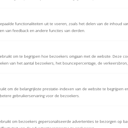
Bel ons via
316 464 414 16
of vraag een offerte aan
OFFERTE
paalde functionaliteiten uit te voeren, zoals het delen van de inhoud va
len van feedback en andere functies van derden.
gebruikt om te begrijpen hoe bezoekers omgaan met de website. Deze coo
stieken van het aantal bezoekers, het bouncepercentage, de verkeersbron,
OVER JEBIMEX
Jebimex is marktleider op het gebied van
puzzelmatten in Nederland en België: stalmatten,
ikt om de belangrijkste prestatie-indexen van de website te begrijpen en
sportmatten en speelmatten.
 betere gebruikerservaring voor de bezoekers.
BETAALMETHODEN
ebruikt om bezoekers gepersonaliseerde advertenties te bezorgen op ba