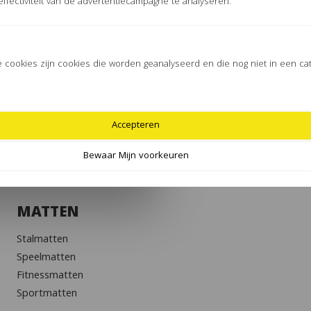
ffectiviteit van de advertentiecampagne te analyseren.
KLANTENSERVICE
cookies zijn cookies die worden geanalyseerd en die nog niet in een cat
Veilige betaalmethodes
Verzenden & afhalen
Leveringsvoorwaarden
FAQ’s
Accepteren
Bewaar Mijn voorkeuren
MATTEN
Stalmatten
Speelmatten
Fitnessmatten
Sportmatten