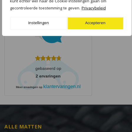
kunt echter wel naar de Cookie-instellingen gaan om
Hilversum
gecontroleerde toestemming te geven.
Privacybeleid
Instellingen
Accepteren
9.5
gebaseerd op
2
ervaringen
klantervaringen.nl
Meer ervaringen op
ALLE MATTEN