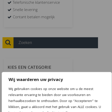
Telefonische klantenservice
Snelle levering
Contant betalen mogelijk
KIES EEN CATEGORIE
Wij waarderen uw privacy
Wij gebruiken cookies op onze website om u de meest
relevante ervaring te bieden door uw voorkeuren en
herhaalbezoeken te onthouden. Door op “Accepteren” te
klikken, gaat u akkoord met het gebruik van ALLE cookies. U
Multimattenshop