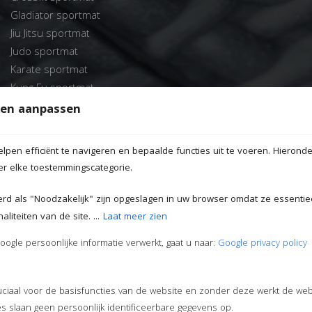
Gladiator sportmat
Jiu Jitsu sportmat
Judo sportmat
Karate sportmat
Kung Fu sportmat
MMA sportmat
en aanpassen
Taekwondo sportmat
pen efficiënt te navigeren en bepaalde functies uit te voeren. Hieronde
er elke toestemmingscategorie.
erd als "Noodzakelijk" zijn opgeslagen in uw browser omdat ze essentiee
liteiten van de site. ...
Laat meer zien
Advies nodig?
ogle persoonlijke informatie verwerkt, gaat u naar:
Google privacy policy
Advies over onze sportmatten of bent u op zoek naar grote
aantallen?
ruciaal voor de basisfuncties van de website en zonder deze werkt de web
 slaan geen persoonlijk identificeerbare gegevens op.