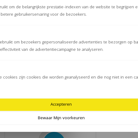
uikt om de belangrijkste prestatie-indexen van de website te begrijpen e
MULTIMATTENSHOP.NL
n betere gebruikerservaring voor de bezoekers.
Wij zijn de goedkoopste
Telefonische klantenservice
Snelle levering
ebruikt om bezoekers gepersonaliseerde advertenties te bezorgen op ba
Contant betalen mogelijk
ffectiviteit van de advertentiecampagne te analyseren.
 cookies zijn cookies die worden geanalyseerd en die nog niet in een cat
Multimattenshop
Accepteren
Hilversum
Bewaar Mijn voorkeuren