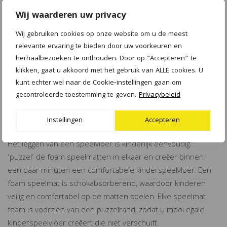
Bescherming van uw kind bij stoeien en vallen
Wij waarderen uw privacy
De foam speelmat voorkomt schaaf- en brandwonden
Wij gebruiken cookies op onze website om u de meest
Bescherming van de onderliggende vloer
relevante ervaring te bieden door uw voorkeuren en
Geluiddempend en schokabsorberend
herhaalbezoeken te onthouden. Door op “Accepteren” te
Zacht en comfortabel voor uw kind
klikken, gaat u akkoord met het gebruik van ALLE cookies. U
Geschikt voor BSO, kinderdagverblijf of thuis
kunt echter wel naar de Cookie-instellingen gaan om
gecontroleerde toestemming te geven.
Privacybeleid
KINDERSPEELVLOER BINNEN NO-TIME
GEPLAATST
Instellingen
Accepteren
Het leggen van een speelvloer is kinderlijk eenvoudig:
‘puzzel’ de foam speelmatten in elkaar en creëer binnen
een paar minuten een comfortabele kinderspeelvloer. Een
foam speelmat is schokabsorberend, waardoor kinderen
veilig en comfortabel op de matten spelen. Elke speelmat
foam is voorzien van een puzzelrand, zodat u mooi egale
kinderspeelvloer creëert die niet verschuift.