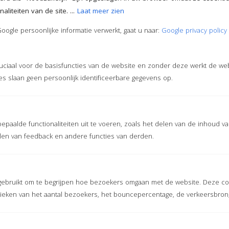
Heeft u vragen over uw bestelling of wilt u meer weten over
liteiten van de site. ...
Laat meer zien
onze foam speelmat? Neem contact op met onze
klantenservice
ogle persoonlijke informatie verwerkt, gaat u naar:
Google privacy policy
316 464 414 16
ruciaal voor de basisfuncties van de website en zonder deze werkt de we
s slaan geen persoonlijk identificeerbare gegevens op.
INFO@JEBIMEX.NL
epaalde functionaliteiten uit te voeren, zoals het delen van de inhoud v
len van feedback en andere functies van derden.
PRIJS
Min.
Max.
prijs
prijs
FILTER
gebruikt om te begrijpen hoe bezoekers omgaan met de website. Deze co
stieken van het aantal bezoekers, het bouncepercentage, de verkeersbron