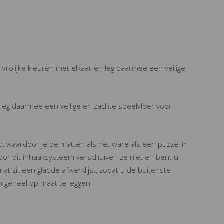
rolijke kleuren met elkaar en leg daarmee een veilige
leg daarmee een veilige en zachte speelvloer voor
, waardoor je de matten als het ware als een puzzel in
Door dit inhaaksysteem verschuiven ze niet en bent u
t zit een gladde afwerklijst, zodat u de buitenste
n geheel op maat te leggen!