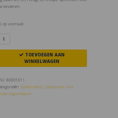
eg daarmee een veilige én vrolijke speelvloer voor
w kinderen.
5 op voorraad
PEELMATTEN
LAUW
TOEVOEGEN AAN
ET
WINKELWAGEN
AN
antal
KU:
80001011
ategorieën:
Speelmatten
,
Speelvloer voor
inderdagverblijven