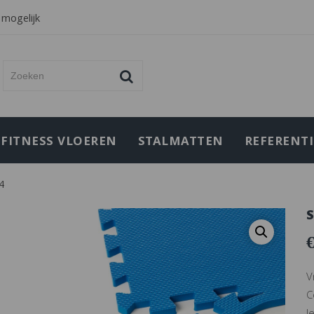
 mogelijk
FITNESS VLOEREN
STALMATTEN
REFERENTI
4
S
V
C