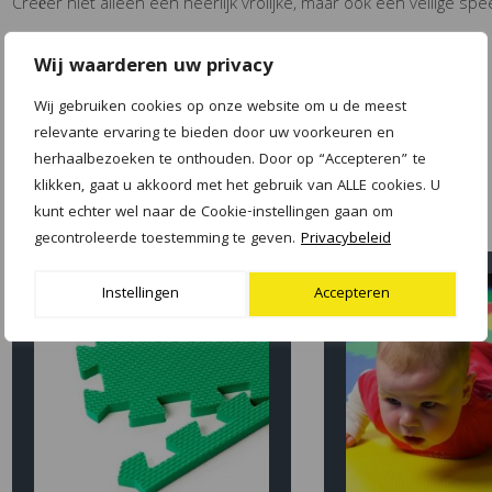
Creëer niet alleen een heerlijk vrolijke, maar ook een veilige sp
Formaat 62x62x1,2 cm.
Wij waarderen uw privacy
Kleur: Blauw
Wij gebruiken cookies op onze website om u de meest
relevante ervaring te bieden door uw voorkeuren en
herhaalbezoeken te onthouden. Door op “Accepteren” te
klikken, gaat u akkoord met het gebruik van ALLE cookies. U
GERELATEERDE PRODUCTEN
kunt echter wel naar de Cookie-instellingen gaan om
gecontroleerde toestemming te geven.
Privacybeleid
Instellingen
Accepteren