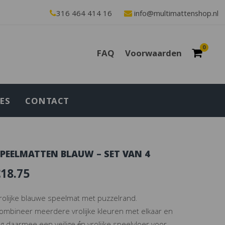
316 464 414 16
info@multimattenshop.nl
0
FAQ
Voorwaarden
ES
CONTACT
PEELMATTEN BLAUW – SET VAN 4
€
18.75
rolijke blauwe speelmat met puzzelrand.
ombineer meerdere vrolijke kleuren met elkaar en