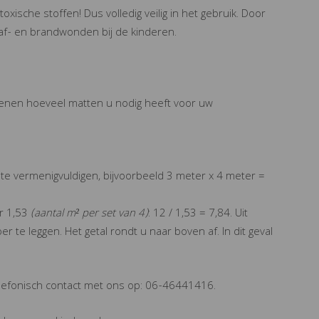
xische stoffen! Dus volledig veilig in het gebruik. Door
af- en brandwonden bij de kinderen.
kenen hoeveel matten u nodig heeft voor uw
te vermenigvuldigen, bijvoorbeeld 3 meter x 4 meter =
r 1,53
(aantal m² per set van 4)
: 12 / 1,53 = 7,84. Uit
er te leggen. Het getal rondt u naar boven af. In dit geval
lefonisch contact met ons op: 06-46441416.