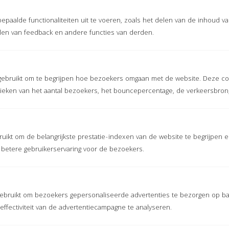
epaalde functionaliteiten uit te voeren, zoals het delen van de inhoud v
len van feedback en andere functies van derden.
9.5
gebruikt om te begrijpen hoe bezoekers omgaan met de website. Deze co
stieken van het aantal bezoekers, het bouncepercentage, de verkeersbron
gebaseerd op
2
ervaringen
uikt om de belangrijkste prestatie-indexen van de website te begrijpen e
klantervaringen.nl
Meer ervaringen op
n betere gebruikerservaring voor de bezoekers.
ebruikt om bezoekers gepersonaliseerde advertenties te bezorgen op ba
ffectiviteit van de advertentiecampagne te analyseren.
ALLE MATTEN