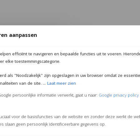
MULTIMATTENSHOP.NL
en aanpassen
Wij zijn de goedkoopste
lpen efficiënt te navigeren en bepaalde functies uit te voeren. Hieronde
Telefonische klantenservice
der elke toestemmingscategorie.
Snelle levering
Contant betalen mogelijk
eerd als "Noodzakelijk" zijn opgeslagen in uw browser omdat ze essentiee
liteiten van de site. ...
Laat meer zien
ogle persoonlijke informatie verwerkt, gaat u naar:
Google privacy policy
ruciaal voor de basisfuncties van de website en zonder deze werkt de we
s slaan geen persoonlijk identificeerbare gegevens op.
Multimattenshop
Hilversum