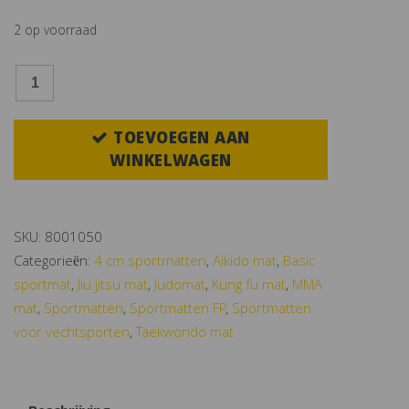
2 op voorraad
SPORTMAT
Gladiator
4
TOEVOEGEN AAN
CM
WINKELWAGEN
VOOR
JUDO
ROOD/BLAUW
SKU:
8001050
aantal
Categorieën:
4 cm sportmatten
,
Aikido mat
,
Basic
sportmat
,
Jiu jitsu mat
,
Judomat
,
Kung fu mat
,
MMA
mat
,
Sportmatten
,
Sportmatten FP
,
Sportmatten
voor vechtsporten
,
Taekwondo mat