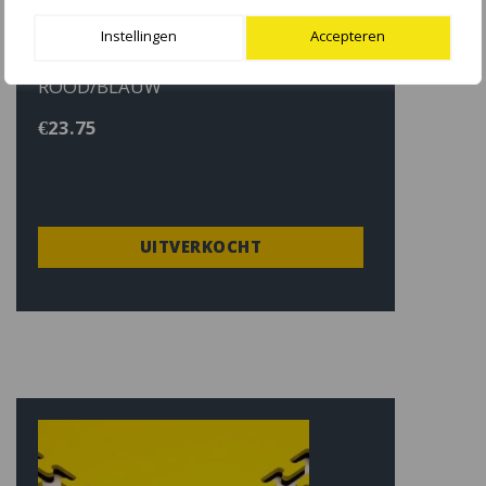
Instellingen
Accepteren
SPORTMAT GLADIATOR 2 CM
ROOD/BLAUW
€
23.75
UITVERKOCHT