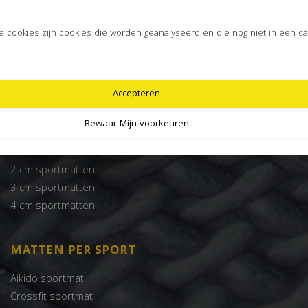
Sportmatten
Basic sportmat
 cookies zijn cookies die worden geanalyseerd en die nog niet in een cat
Speelmatten
Fitness vloeren
Stalmatten
Accepteren
Zwembadmat
Bewaar Mijn voorkeuren
SPORTMATTEN
2 cm sportmatten
3 cm sportmatten
4 cm sportmatten
MATTEN PER SPORT
Aikido sportmat
Crossfit sportmat