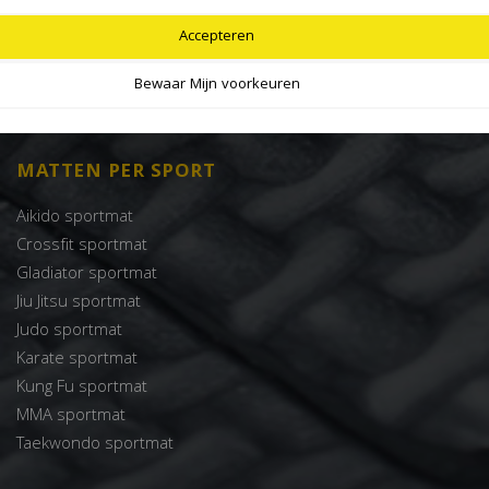
SPORTMATTEN
Accepteren
2 cm sportmatten
3 cm sportmatten
Bewaar Mijn voorkeuren
4 cm sportmatten
MATTEN PER SPORT
Aikido sportmat
Crossfit sportmat
Gladiator sportmat
Jiu Jitsu sportmat
Judo sportmat
Karate sportmat
Kung Fu sportmat
MMA sportmat
Taekwondo sportmat