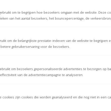
gebaseerd op
2
ervaringen
gebruikt om te begrijpen hoe bezoekers omgaan met de website. Deze co
stieken van het aantal bezoekers, het bouncepercentage, de verkeersbron
klantervaringen.nl
Meer ervaringen op
uikt om de belangrijkste prestatie-indexen van de website te begrijpen e
n betere gebruikerservaring voor de bezoekers.
ALLE MATTEN
Sportmatten
Basic sportmat
ebruikt om bezoekers gepersonaliseerde advertenties te bezorgen op ba
ffectiviteit van de advertentiecampagne te analyseren.
Speelmatten
Fitness vloeren
Stalmatten
Zwembadmat
 cookies zijn cookies die worden geanalyseerd en die nog niet in een cat