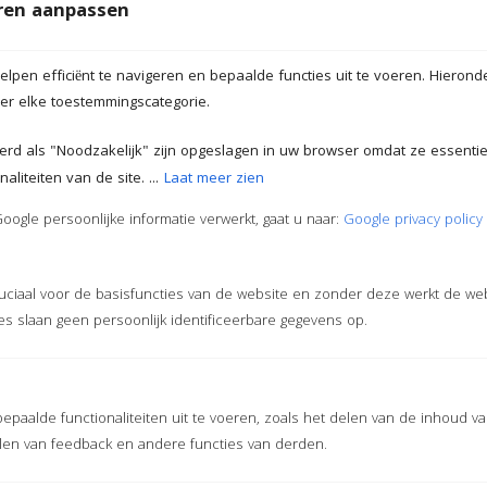
Snelle levering
en aanpassen
Contant betalen mogelijk
lpen efficiënt te navigeren en bepaalde functies uit te voeren. Hieronde
der elke toestemmingscategorie.
eerd als "Noodzakelijk" zijn opgeslagen in uw browser omdat ze essentiee
liteiten van de site. ...
Laat meer zien
ogle persoonlijke informatie verwerkt, gaat u naar:
Google privacy policy
Multimattenshop
Hilversum
ruciaal voor de basisfuncties van de website en zonder deze werkt de we
s slaan geen persoonlijk identificeerbare gegevens op.
9.5
epaalde functionaliteiten uit te voeren, zoals het delen van de inhoud v
len van feedback en andere functies van derden.