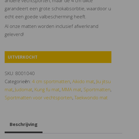
andere vechtsporten, maar de 4 cm dikte
garandeert een grote schokabsorbtie, waardoor u
echt een goede valbescherming heeft.
Al onze matten worden inclusief afwerkrand
geleverd!
UITVERKOCHT
SKU:
8001040
Categorieën:
4 cm sportmatten
,
Aikido mat
,
Jiu jitsu
mat
,
Judomat
,
Kung fu mat
,
MMA mat
,
Sportmatten
,
Sportmatten voor vechtsporten
,
Taekwondo mat
Beschrijving