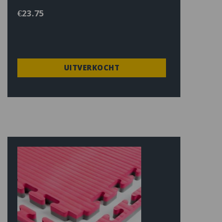
€
23.75
UITVERKOCHT